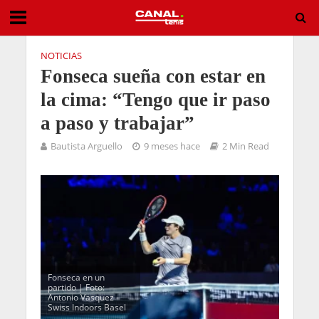
NOTICIAS
Fonseca sueña con estar en
la cima: “Tengo que ir paso
a paso y trabajar”
Bautista Arguello
9 meses hace
2 Min Read
Fonseca en un
partido | Foto:
Antonio Vasquez -
Swiss Indoors Basel