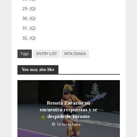
(Q)
(Q)
(Q)
(Q)
Tags
ENTRY LIST
WTA OSAKA
You may also like
Renata Zarazúa no
encuentra respuestas y se
despide de Toronto
16 horas hace