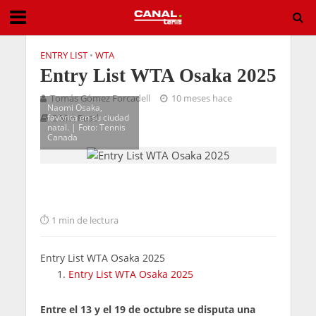
ENTRY LIST
•
WTA
Entry List WTA Osaka 2025
Tomás Gómez Forcadell
10 meses hace
Naomi Osaka,
favorita en su ciudad
2 Min Read
natal. | Foto: Tennis
Canada
1 min de lectura
Entry List WTA Osaka 2025
Entry List WTA Osaka 2025
Entre el 13 y el 19 de octubre se disputa una