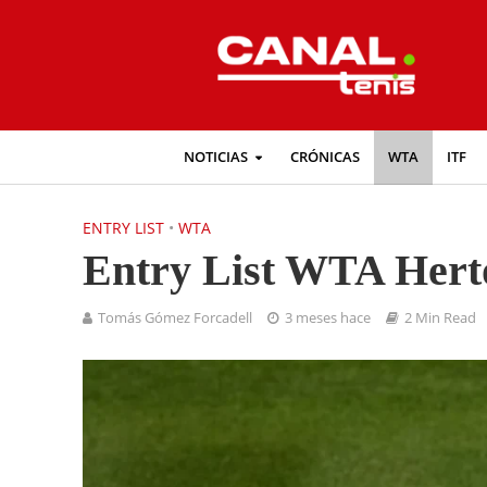
NOTICIAS
CRÓNICAS
WTA
ITF
ENTRY LIST
•
WTA
Entry List WTA Hert
Tomás Gómez Forcadell
3 meses hace
2 Min Read