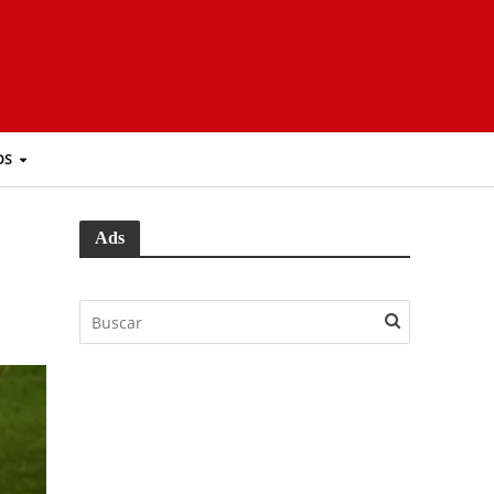
OS
Ads