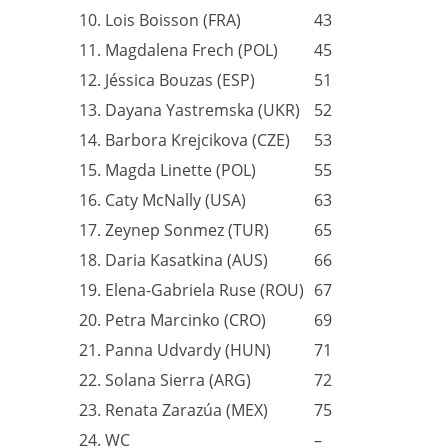
10. Lois Boisson (FRA)
43
11. Magdalena Frech (POL)
45
12. Jéssica Bouzas (ESP)
51
13. Dayana Yastremska (UKR)
52
14. Barbora Krejcikova (CZE)
53
15. Magda Linette (POL)
55
16. Caty McNally (USA)
63
17. Zeynep Sonmez (TUR)
65
18. Daria Kasatkina (AUS)
66
19. Elena-Gabriela Ruse (ROU)
67
20. Petra Marcinko (CRO)
69
21. Panna Udvardy (HUN)
71
22. Solana Sierra (ARG)
72
23. Renata Zarazúa (MEX)
75
24. WC
–