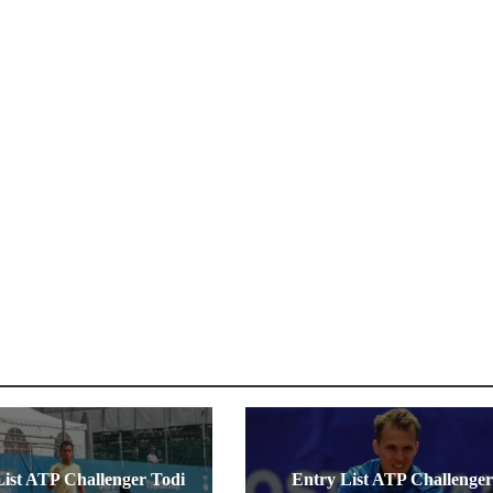
List ATP Challenger Todi
Entry List ATP Challenger