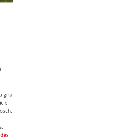
e
a gira
cie,
osch.
s,
ndés