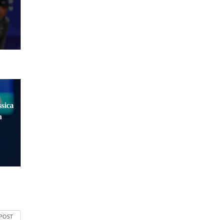
sica
n
 POST