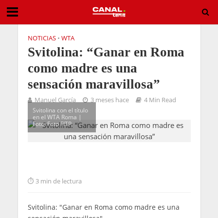
NOTICIAS
•
WTA
Svitolina: “Ganar en Roma
como madre es una
sensación maravillosa”
Manuel García
3 meses hace
4 Min Read
Svitolina con el título
en el WTA Roma |
Foto: Foto FITP
3 min de lectura
Svitolina: "Ganar en Roma como madre es una