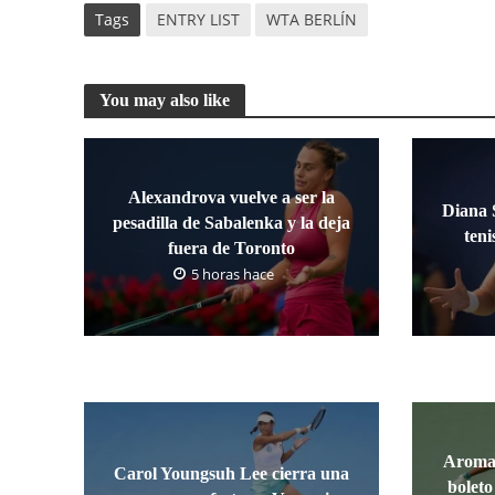
Tags
ENTRY LIST
WTA BERLÍN
You may also like
Alexandrova vuelve a ser la
Diana 
pesadilla de Sabalenka y la deja
teni
fuera de Toronto
5 horas hace
Aroma 
Carol Youngsuh Lee cierra una
boleto