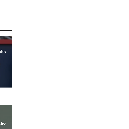
do:
dez