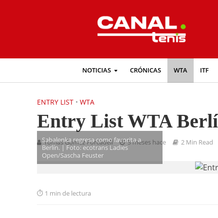
NOTICIAS
CRÓNICAS
WTA
ITF
ENTRY LIST
•
WTA
Entry List WTA Berlí
Sabalenka regresa como favorita a
Tomás Gómez Forcadell
3 meses hace
2 Min Read
Berlín. | Foto: ecotrans Ladies
Open/Sascha Feuster
1 min de lectura