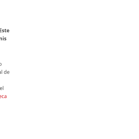
Este
nis
o
al de
el
eca