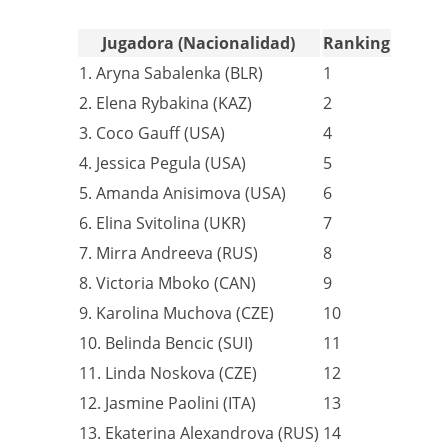
Jugadora (Nacionalidad)
Ranking
1. Aryna Sabalenka (BLR)
1
2. Elena Rybakina (KAZ)
2
3. Coco Gauff (USA)
4
4. Jessica Pegula (USA)
5
5. Amanda Anisimova (USA)
6
6. Elina Svitolina (UKR)
7
7. Mirra Andreeva (RUS)
8
8. Victoria Mboko (CAN)
9
9. Karolina Muchova (CZE)
10
10. Belinda Bencic (SUI)
11
11. Linda Noskova (CZE)
12
12. Jasmine Paolini (ITA)
13
13. Ekaterina Alexandrova (RUS)
14