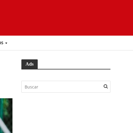
OS
Ads