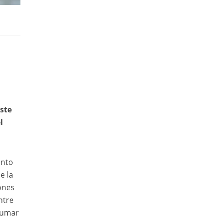
Este
l
ento
e la
ones
ntre
sumar