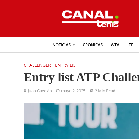
NOTICIAS
CRÓNICAS
WTA
ITF
CHALLENGER
•
ENTRY LIST
Entry list ATP Challe
Juan Gavelán
mayo 2, 2025
2 Min Read