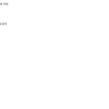
ue no
 con