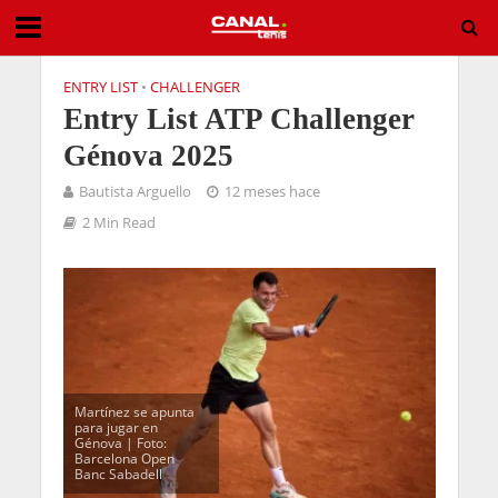
ENTRY LIST
•
CHALLENGER
Entry List ATP Challenger
Génova 2025
Bautista Arguello
12 meses hace
2 Min Read
Martínez se apunta
para jugar en
Génova | Foto:
Barcelona Open
Banc Sabadell