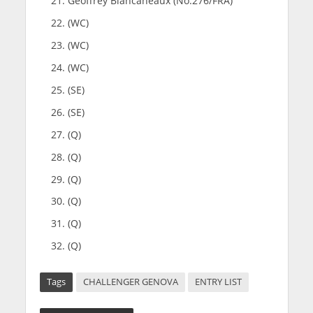
Geoffrey Blancaneaux (No.276/FRA)
(WC)
(WC)
(WC)
(SE)
(SE)
(Q)
(Q)
(Q)
(Q)
(Q)
(Q)
Tags
CHALLENGER GENOVA
ENTRY LIST