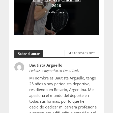
Entry List ATP Cincinnati
2026
2 días hace
VER TODOS LOS POST
Sobre el autor
Bautista Arguello
Periodista deportivo en Canal Tenis
Mi nombre es Bautista Argüello, tengo
25 años y soy periodista deportivo,
residiendo en Rosario, Argentina. Me
apasiona el mundo del deporte en
todas sus formas, por lo que he
decidido dedicar mi carrera profesional
a comunicar y difundir la emoción y el