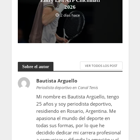
Entry List ATP Cincinnati
2026
2 días hace
VER TODOS LOS POST
Sobre el autor
Bautista Arguello
Periodista deportivo en Canal Tenis
Mi nombre es Bautista Argüello, tengo
25 años y soy periodista deportivo,
residiendo en Rosario, Argentina. Me
apasiona el mundo del deporte en
todas sus formas, por lo que he
decidido dedicar mi carrera profesional
a comunicar y difundir la emoción y el