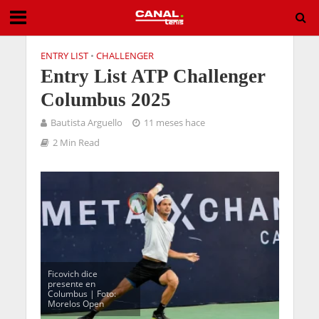
ENTRY LIST
•
CHALLENGER
Entry List ATP Challenger
Columbus 2025
Bautista Arguello
11 meses hace
2 Min Read
Ficovich dice
presente en
Columbus | Foto:
Morelos Open