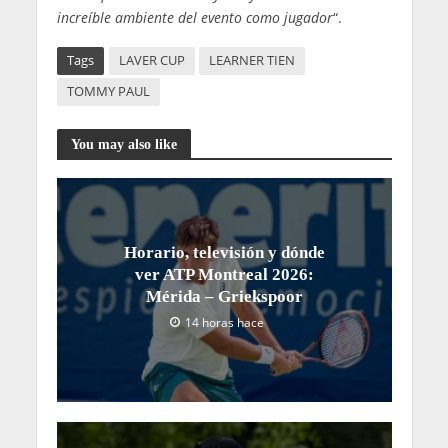
increíble ambiente del evento como jugador
“.
Tags
LAVER CUP
LEARNER TIEN
TOMMY PAUL
You may also like
Horario, televisión y dónde
ver ATP Montreal 2026:
Mérida – Griekspoor
14 horas hace