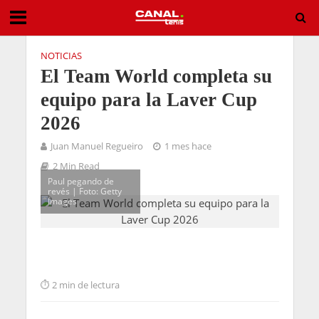
NOTICIAS
El Team World completa su
equipo para la Laver Cup
2026
Juan Manuel Regueiro
1 mes hace
2 Min Read
Paul pegando de
revés | Foto: Getty
Images
2 min de lectura