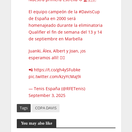
El equipo campeón de la
#DavisCup
de España en 2000 será
homenajeado durante la eliminatoria
Qualifier el fin de semana del 13 y 14
de septiembre en Marbella
Juanki, Álex, Albert y Joan, ¡os
esperamos allí! ❤️‍🔥
📲
https://t.co/gh4ySFubke
pic.twitter.com/kzyYcMaJ9i
— Tenis España (@RFETenis)
September 3, 2025
Tags
COPA DAVIS
You may also like