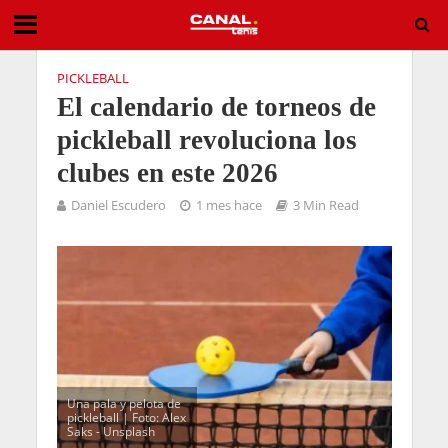
PICKLEBALL
El calendario de torneos de
pickleball revoluciona los
clubes en este 2026
Daniel Escudero
1 mes hace
3 Min Read
Una pala y pelota de
pickleball | Foto: Alex
Saks - Unsplash