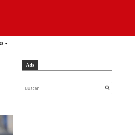
OS
Ads