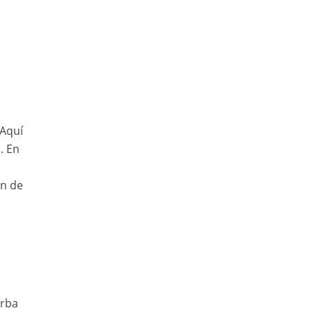
 Aquí
. En
ón de
erba