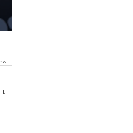
–
 POST
RH.