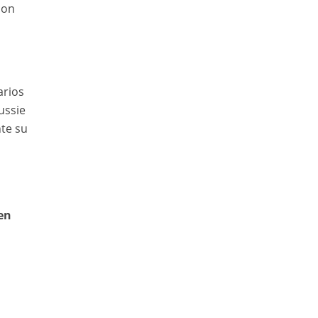
con
arios
ussie
nte su
en