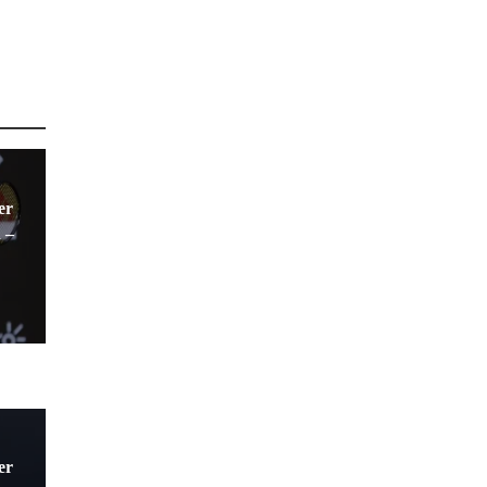
er
 –
er