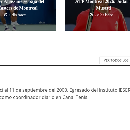
r-Aliassime se baja del
ATP Montreal 2026: Jódar 
asters de Montreal
Musetti
1 día hace
2 días hace
VER TODOS LOS
cí el 11 de septiembre del 2000. Egresado del Instituto IESE
mo coordinador diario en Canal Tenis.