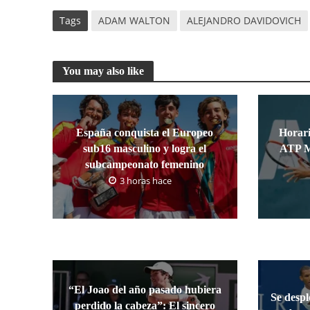
Tags
ADAM WALTON
ALEJANDRO DAVIDOVICH
You may also like
España conquista el Europeo
Horari
sub16 masculino y logra el
ATP M
subcampeonato femenino
3 horas hace
“El Joao del año pasado hubiera
Se despl
perdido la cabeza”: El sincero