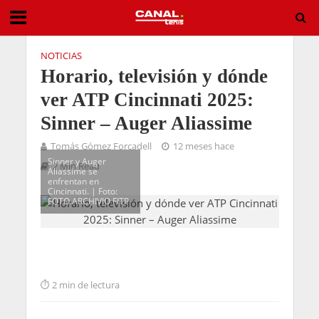
NOTICIAS
Horario, televisión y dónde
ver ATP Cincinnati 2025:
Sinner – Auger Aliassime
Tomás Gómez Forcadell
12 meses hace
Sinner y Auger
2 Min Read
Aliassime se
enfrentan en
Cincinnati. | Foto:
FOTO ARCHIVIO FITP
2 min de lectura