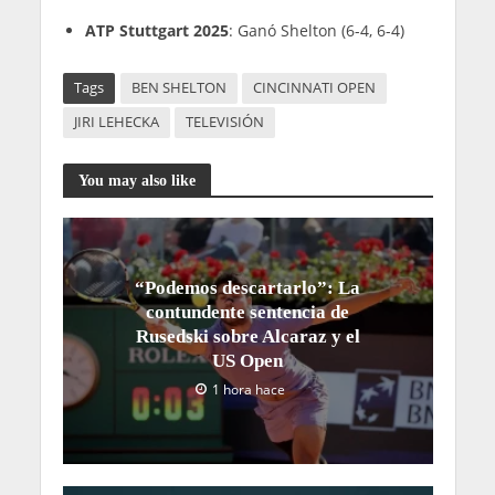
ATP Stuttgart 2025
: Ganó Shelton (6-4, 6-4)
Tags
BEN SHELTON
CINCINNATI OPEN
JIRI LEHECKA
TELEVISIÓN
You may also like
“Podemos descartarlo”: La
contundente sentencia de
Rusedski sobre Alcaraz y el
US Open
1 hora hace