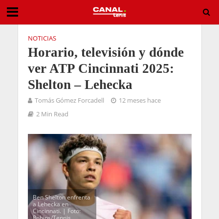
NOTICIAS
Horario, televisión y dónde
ver ATP Cincinnati 2025:
Shelton – Lehecka
Tomás Gómez Forcadell
12 meses hace
2 Min Read
Ben Shelton enfrenta
a Lehecka en
Cincinnati. | Foto:
Robins/Tennis