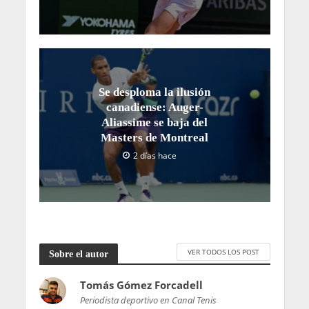
Se desploma la ilusión
canadiense: Auger-
Aliassime se baja del
Masters de Montreal
2 días hace
VER TODOS LOS POST
Sobre el autor
Tomás Gómez Forcadell
Periodista deportivo en Canal Tenis