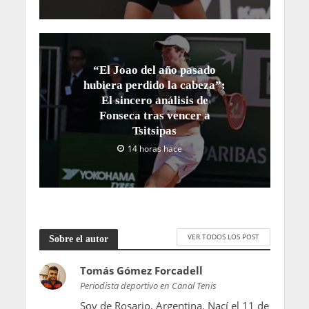
“El Joao del año pasado
hubiera perdido la cabeza”:
El sincero análisis de
Fonseca tras vencer a
Tsitsipas
14 horas hace
VER TODOS LOS POST
Sobre el autor
Tomás Gómez Forcadell
Periodista deportivo en Canal Tenis
Soy de Rosario, Argentina. Nací el 11 de