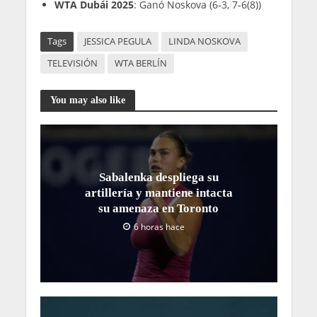
WTA Dubái 2025
: Ganó Noskova (6-3, 7-6(8))
Tags
JESSICA PEGULA
LINDA NOSKOVA
TELEVISIÓN
WTA BERLÍN
You may also like
Sabalenka despliega su
artillería y mantiene intacta
su amenaza en Toronto
6 horas hace