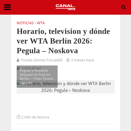
NOTICIAS
•
WTA
Horario, television y dónde
ver WTA Berlín 2026:
Pegula – Noskova
Tomás Gómez Forcadell
2 meses hace
2 Min Read
Pegula y Noskova
disputan la final en
Berlín. | Foto: Tennis
Canada
2 min de lectura