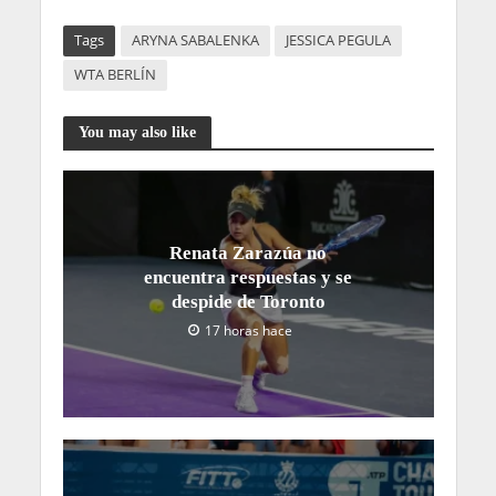
Tags
ARYNA SABALENKA
JESSICA PEGULA
WTA BERLÍN
You may also like
Renata Zarazúa no
encuentra respuestas y se
despide de Toronto
17 horas hace