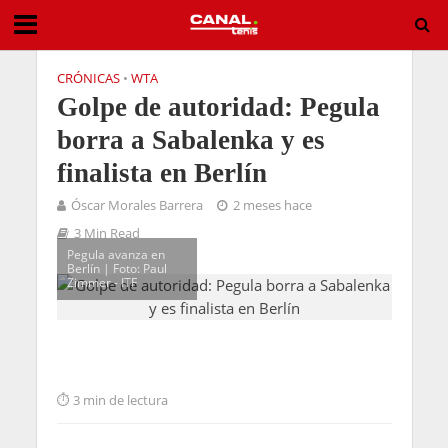
CRÓNICAS
•
WTA
Golpe de autoridad: Pegula
borra a Sabalenka y es
finalista en Berlín
Óscar Morales Barrera
2 meses hace
3 Min Read
Pegula avanza en
Berlín | Foto: Paul
Zimmer - ITF
3 min de lectura