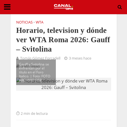
NOTICIAS
•
WTA
Horario, television y dónde
ver WTA Roma 2026: Gauff
– Svitolina
Tomás Gómez Forcadell
3 meses hace
Gauff y Svitolina se
3 Min Read
enfrentan por el
título en el Foro
Italico. | Foto: FOTO
ARCHIVIO FITP
2 min de lectura