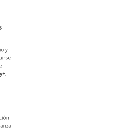
s
io y
uirse
e
y+
,
ción
ianza