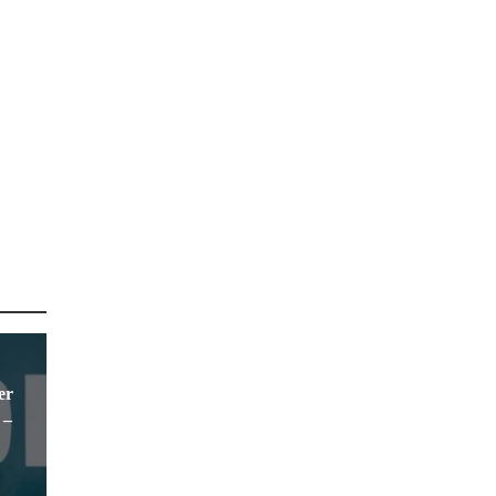
er
 –