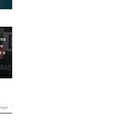
era
ro
r a
 POST