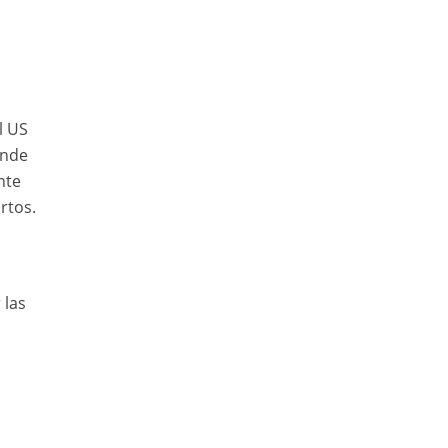
l US
onde
nte
rtos.
 las