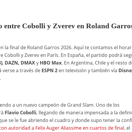
do entre Cobolli y Zverev en Roland Garro
en la final de Roland Garros 2026. Aquí te contamos el horar
e Cobolli y Zverev en París. En España, el partido podrá seg
)
,
DAZN, DMAX
y
HBO Max
. En Argentina, Chile y el resto d
á verse a través de
ESPN
2
en televisión y también vía
Disne
.
ociendo a un nuevo campeón de Grand Slam. Uno de los
erá
Flavio Cobolli
, llegando de manera impensada a la defini
que se le fue abriendo el cuadro y donde supo tener la conf
con autoridad a Felix Auger Aliassime en cuartos de final
, el