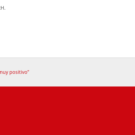
RH.
muy positivo”