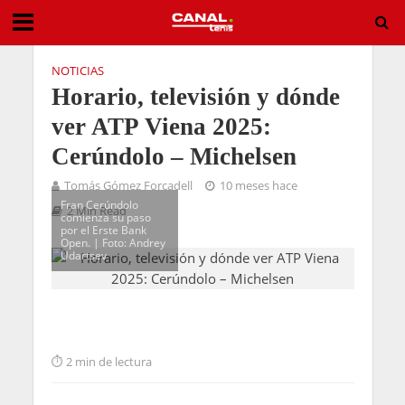
NOTICIAS
Horario, televisión y dónde
ver ATP Viena 2025:
Cerúndolo – Michelsen
Tomás Gómez Forcadell
10 meses hace
Fran Cerúndolo
2 Min Read
comienza su paso
por el Erste Bank
Open. | Foto: Andrey
Udartsev
2 min de lectura