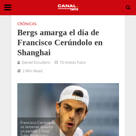
CRÓNICAS
Bergs amarga el día de
Francisco Cerúndolo en
Shanghai
Daniel Escudero
10 meses hace
2 Min Read
Francisco Cerúndolo
se lamenta durante
un partido | Foto:
Tyler Anderson -