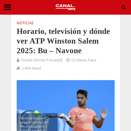
NOTICIAS
Horario, televisión y dónde
ver ATP Winston Salem
2025: Bu – Navone
Tomás Gómez Forcadell
12 meses hace
2 Min Read
Navone busca el
pase a cuartos en
Winston Salem. |
Foto: Francesco