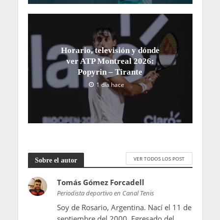
Horario, televisión y dónde
ver ATP Montreal 2026:
Popyrin – Tirante
1 día hace
VER TODOS LOS POST
Sobre el autor
Tomás Gómez Forcadell
Periodista deportivo en Canal Tenis
Soy de Rosario, Argentina. Nací el 11 de
septiembre del 2000. Egresado del