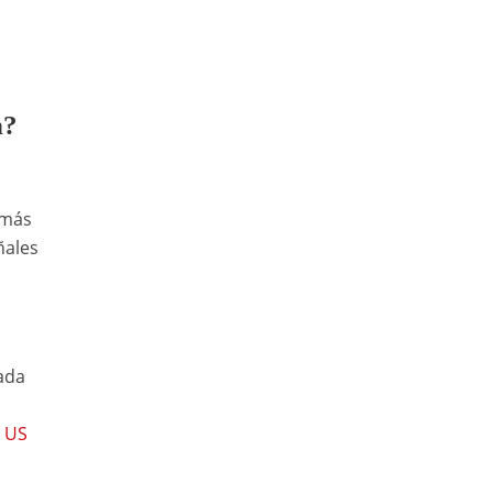
n?
emás
ñales
rada
l US