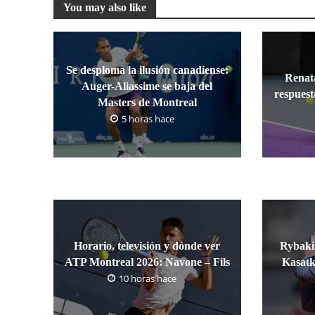
You may also like
Se desploma la ilusión canadiense:
Renat
Auger-Aliassime se baja del
respuest
Masters de Montreal
5 horas hace
Horario, televisión y dónde ver
Rybakin
ATP Montreal 2026: Navone – Fils
Kasatk
10 horas hace