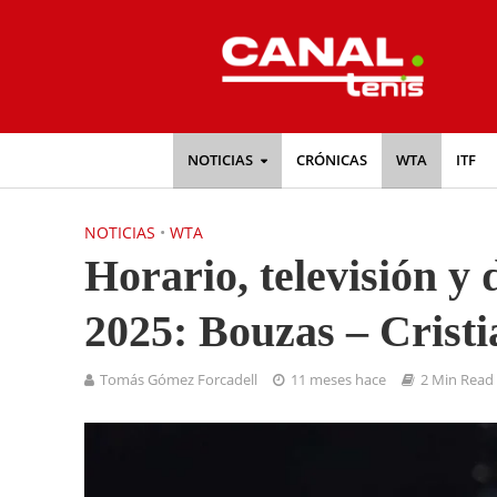
NOTICIAS
CRÓNICAS
WTA
ITF
NOTICIAS
•
WTA
Horario, televisión 
2025: Bouzas – Cristi
Tomás Gómez Forcadell
11 meses hace
2 Min Read