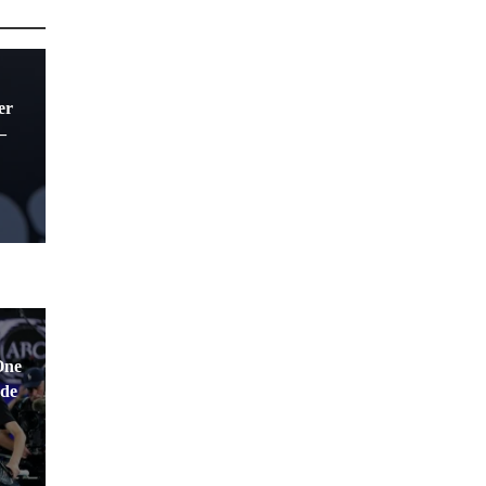
er
–
One
 de