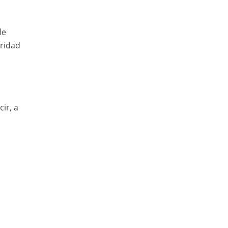
le
aridad
cir, a