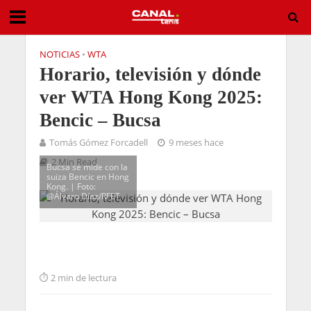
NOTICIAS
•
WTA
Horario, televisión y dónde
ver WTA Hong Kong 2025:
Bencic – Bucsa
Tomás Gómez Forcadell
9 meses hace
2 Min Read
Bucsa se mide con la
suiza Bencic en Hong
Kong. | Foto:
@Álvaro Díaz/RFET
2 min de lectura