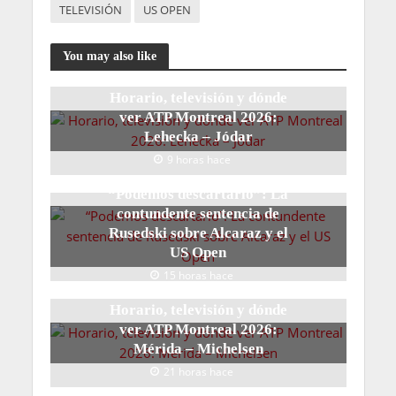
TELEVISIÓN
US OPEN
You may also like
Horario, televisión y dónde
ver ATP Montreal 2026:
Lehecka – Jódar
9 horas hace
“Podemos descartarlo”: La
contundente sentencia de
Rusedski sobre Alcaraz y el
US Open
15 horas hace
Horario, televisión y dónde
ver ATP Montreal 2026:
Mérida – Michelsen
21 horas hace