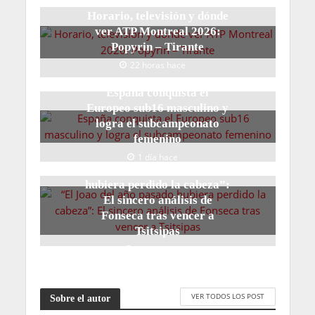
Horario, televisión y dónde
ver ATP Montreal 2026:
Popyrin – Tirante
22 horas hace
España conquista el
Europeo sub16 masculino y
logra el subcampeonato
femenino
1 día hace
“El Joao del año pasado
hubiera perdido la cabeza”:
El sincero análisis de
Fonseca tras vencer a
Tsitsipas
2 días hace
VER TODOS LOS POST
Sobre el autor