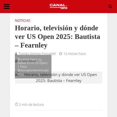
NOTICIAS
Horario, televisión y dónde
ver US Open 2025: Bautista
– Fearnley
Tomás Gómez Forcadell
12 meses hace
Bautista hace su
2 Min Read
debut en el US Open.
| Foto:
@europeantennisope
n
2 min de lectura