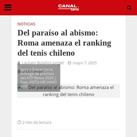
NOTICIAS
Del paraíso al abismo:
Roma amenaza el ranking
del tenis chileno
Lautaro Bolaños Jurgiel
mayo 7, 2025
Jarry y Zverev en la
2 Min Read
entrega de premios
del ATP Roma 2024 |
Foto: FOTO ARCHIVIO
FITP
2 min de lectura