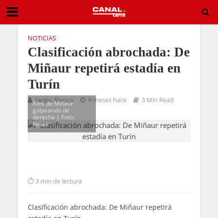
NOTICIAS
Clasificación abrochada: De
Miñaur repetirá estadía en
Turín
Sergio Blanco
9 meses hace
3 Min Read
Alex de Miñaur
golpeando de
derecha | Foto:
Realis
3 min de lectura
Clasificación abrochada: De Miñaur repetirá