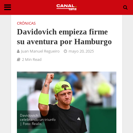
CRÓNICAS
Davidovich empieza firme
su aventura por Hamburgo
Juan Manuel Regueiro
mayo 20, 2025
2 Min Read
Davidovich
celebrando un triunfo
| Foto: Realis