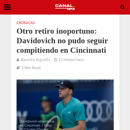
CRÓNICAS
Otro retiro inoportuno:
Davidovich no pudo seguir
compitiendo en Cincinnati
Bautista Arguello
12 meses hace
3 Min Read
Davidovich abandona
en Cincinnati | Foto:
McCluskey/Tennis