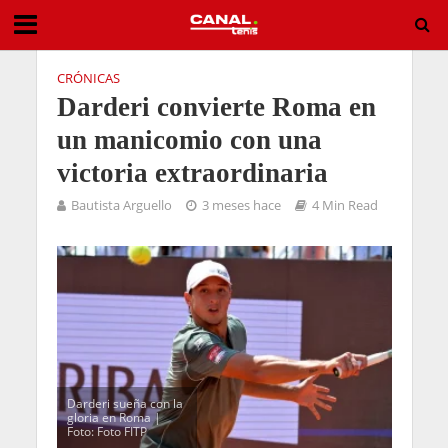
CRÓNICAS
Darderi convierte Roma en
un manicomio con una
victoria extraordinaria
Bautista Arguello
3 meses hace
4 Min Read
Darderi sueña con la
gloria en Roma |
Foto: Foto FITP