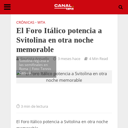
CRÓNICAS
•
WTA
El Foro Itálico potencia a
Svitolina en otra noche
memorable
Bautista Arguello
3 meses hace
4 Min Read
Svitolina regresa a
las semifinales en
Roma | Foto: Tennis
Canadá
3 min de lectura
El Foro Itálico potencia a Svitolina en otra noche