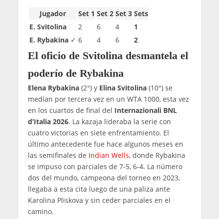
Jugador
Set 1
Set 2
Set 3
Sets
E. Svitolina
2
6
4
1
E. Rybakina
✓
6
4
6
2
El oficio de Svitolina desmantela el
poderío de Rybakina
Elena Rybakina
(2°) y
Elina Svitolina
(10°) se
medían por tercera vez en un WTA 1000, esta vez
en los cuartos de final del
Internazionali BNL
d’Italia 2026
. La kazaja lideraba la serie con
cuatro victorias en siete enfrentamiento. El
último antecedente fue hace algunos meses en
las semifinales de
Indian Wells
, donde Rybakina
se impuso con parciales de 7-5, 6-4. La número
dos del mundo, campeona del torneo en 2023,
llegaba a esta cita luego de una paliza ante
Karolina Pliskova y sin ceder parciales en el
camino.