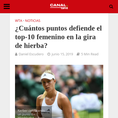
WTA
•
NOTICIAS
¿Cuántos puntos defiende el
top-10 femenino en la gira
de hierba?
Daniel Escudero
junio 15, 2019
5 Min Read
Kerber celebrando
un punto en
Wimbledon | Foto: