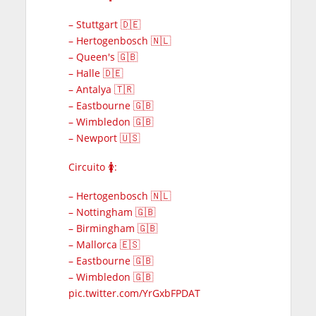
– Stuttgart 🇩🇪
– Hertogenbosch 🇳🇱
– Queen's 🇬🇧
– Halle 🇩🇪
– Antalya 🇹🇷
– Eastbourne 🇬🇧
– Wimbledon 🇬🇧
– Newport 🇺🇸
Circuito 🚺:
– Hertogenbosch 🇳🇱
– Nottingham 🇬🇧
– Birmingham 🇬🇧
– Mallorca 🇪🇸
– Eastbourne 🇬🇧
– Wimbledon 🇬🇧
pic.twitter.com/YrGxbFPDAT