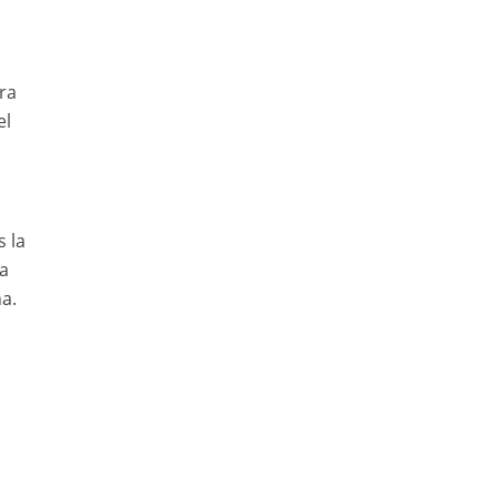
ra
el
 la
ca
a.