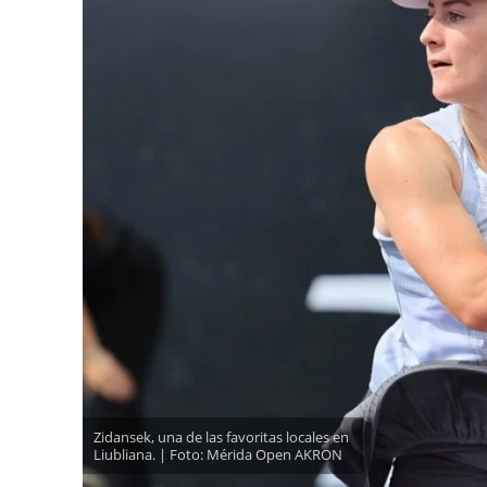
Zidansek, una de las favoritas locales en
Liubliana. | Foto: Mérida Open AKRON