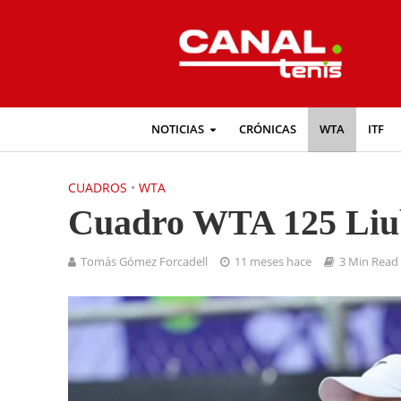
NOTICIAS
CRÓNICAS
WTA
ITF
CUADROS
•
WTA
Cuadro WTA 125 Liub
Tomás Gómez Forcadell
11 meses hace
3 Min Read