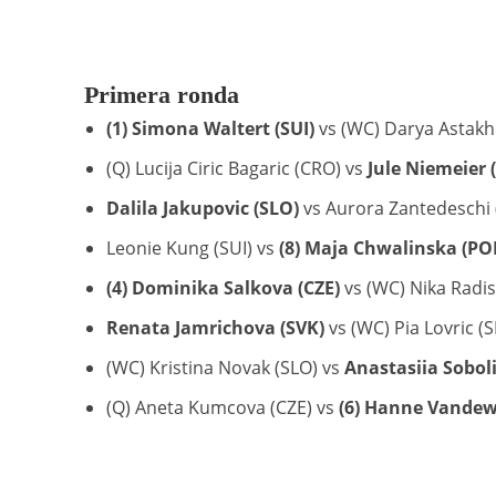
Primera ronda
(1) Simona Waltert (SUI)
vs (WC) Darya Astakho
(Q) Lucija Ciric Bagaric (CRO) vs
Jule Niemeier 
Dalila Jakupovic (SLO)
vs Aurora Zantedeschi (I
Leonie Kung (SUI) vs
(8) Maja Chwalinska (PO
(4) Dominika Salkova (CZE)
vs (WC) Nika Radisi
Renata Jamrichova (SVK)
vs (WC) Pia Lovric (S
(WC) Kristina Novak (SLO) vs
Anastasiia Sobol
(Q) Aneta Kumcova (CZE) vs
(6) Hanne Vandew