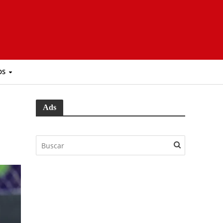
OS
Ads