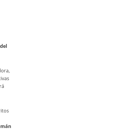
del
dora,
ivas
rá
itos
Román