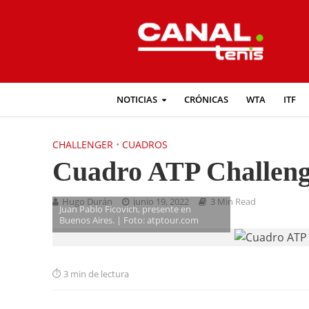
NOTICIAS
CRÓNICAS
WTA
ITF
CHALLENGER
•
CUADROS
Cuadro ATP Challeng
Hugo Durán
junio 19, 2022
3 Min Read
Juan Pablo Ficovich, presente en
Buenos Aires. | Foto: atptour.com
3 min de lectura