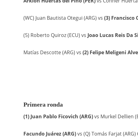
Arklon Huertas del Pino (PER)
vs Conner Huertas 
(WC) Juan Bautista Otegui (ARG) vs
(3) Francisco
(5) Roberto Quiroz (ECU) vs
Joao Lucas Reis Da S
Matías Descotte (ARG) vs
(2) Felipe Meligeni Alv
Primera ronda
(1) Juan Pablo Ficovich (ARG)
vs Murkel Dellien (B
Facundo Juárez (ARG)
vs (Q) Tomás Farjat (ARG) 6