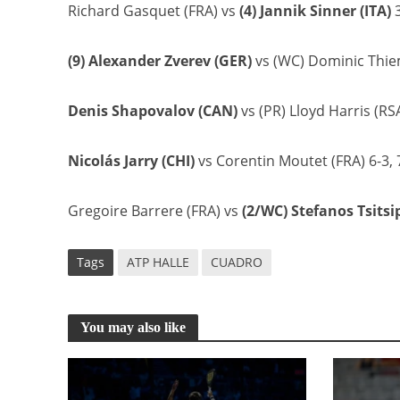
Richard Gasquet (FRA) vs
(4) Jannik Sinner (ITA)
3
(9) Alexander Zverev (GER)
vs (WC) Dominic Thiem
Denis Shapovalov (CAN)
vs (PR) Lloyd Harris (RSA
Nicolás Jarry (CHI)
vs Corentin Moutet (FRA) 6-3, 
Gregoire Barrere (FRA) vs
(2/WC) Stefanos Tsitsi
Tags
ATP HALLE
CUADRO
You may also like