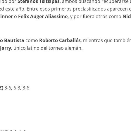
uido por
Stefanos Tsitsipas
, ambos buscando recuperarse 
ed este año. Entre esos primeros preclasificados aparecen 
Sinner
o
Felix Auger Aliassime,
y por fuera otros como
Nic
o Bautista
como
Roberto Carballés
, mientras que tambié
Jarry
, único latino del torneo alemán.
Z)
3-6, 6-3, 3-6