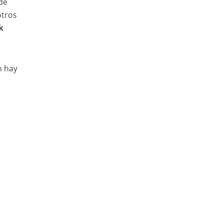
de
otros
k
n hay