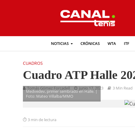
NOTICIAS
CRÓNICAS
WTA
ITF
CUADROS
Cuadro ATP Halle 20
Tomás Gómez Forcadell
junio 17, 2023
3 Min Read
Medvedev, primer sembrado en Halle. |
Foto: Mateo Villalba/MMO
3 min de lectura