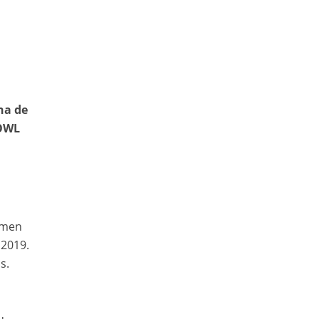
na de
 OWL
tamen
 2019.
s.