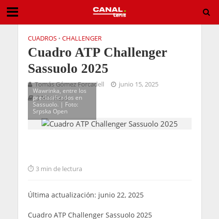
CUADROS
•
CHALLENGER
Cuadro ATP Challenger
Sassuolo 2025
Tomás Gómez Forcadell
junio 15, 2025
Wawrinka, entre los
preclasificados en
3 Min Read
Sassuolo. | Foto:
Srpska Open
3 min de lectura
Última actualización: junio 22, 2025
Cuadro ATP Challenger Sassuolo 2025