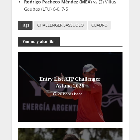
Rodrigo Pacheco Méndez (MEX)
vs (2) Vilius
Gaubas (LTU) 6-0, 7-5
Tags
CHALLENGER SASSUOLO
CUADRO
You may also like
Entry List ATP Challenger
Astana 2026
20 horas hace