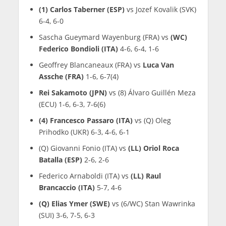
(1) Carlos Taberner (ESP)
vs Jozef Kovalik (SVK)
6-4, 6-0
Sascha Gueymard Wayenburg (FRA) vs
(WC)
Federico Bondioli (ITA)
4-6, 6-4, 1-6
Geoffrey Blancaneaux (FRA) vs
Luca Van
Assche (FRA)
1-6, 6-7(4)
Rei Sakamoto (JPN)
vs (8) Álvaro Guillén Meza
(ECU) 1-6, 6-3, 7-6(6)
(4) Francesco Passaro (ITA)
vs (Q) Oleg
Prihodko (UKR) 6-3, 4-6, 6-1
(Q) Giovanni Fonio (ITA) vs
(LL) Oriol Roca
Batalla (ESP)
2-6, 2-6
Federico Arnaboldi (ITA) vs
(LL) Raul
Brancaccio (ITA)
5-7, 4-6
(Q) Elias Ymer (SWE)
vs (6/WC) Stan Wawrinka
(SUI) 3-6, 7-5, 6-3