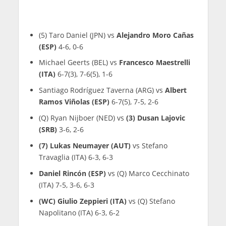
(5) Taro Daniel (JPN) vs
Alejandro Moro Cañas
(ESP)
4-6, 0-6
Michael Geerts (BEL) vs
Francesco Maestrelli
(ITA)
6-7(3), 7-6(5), 1-6
Santiago Rodríguez Taverna (ARG) vs
Albert
Ramos Viñolas (ESP)
6-7(5), 7-5, 2-6
(Q) Ryan Nijboer (NED) vs
(3) Dusan Lajovic
(SRB)
3-6, 2-6
(7) Lukas Neumayer (AUT)
vs Stefano
Travaglia (ITA) 6-3, 6-3
Daniel Rincón (ESP)
vs (Q) Marco Cecchinato
(ITA) 7-5, 3-6, 6-3
(WC) Giulio Zeppieri (ITA)
vs (Q) Stefano
Napolitano (ITA) 6-3, 6-2