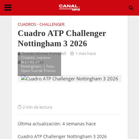
CUADROS
•
CHALLENGER
Cuadro ATP Challenger
Nottingham 3 2026
Tomás Gómez Forcadell
1 mes hace
Chidekh, máximo
favorito en
3 Min Read
Nottingham. | Foto:
Open Sud de France
2 min de lectura
Última actualización: 4 semanas hace
Cuadro ATP Challenger Nottingham 3 2026