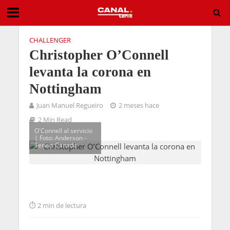
CHALLENGER
Christopher O’Connell
levanta la corona en
Nottingham
Juan Manuel Regueiro
2 meses hace
2 Min Read
O'Connell al servicio
| Foto: Anderson -
Tennis Canada
2 min de lectura