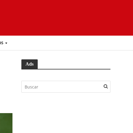
OS
Ads