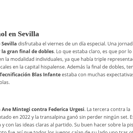
ol en Sevilla
 Sevilla
disfrutaba el viernes de un día especial. Una jorna
 la gran final de dobles
. Lo que estaba claro, es que por lo
 en la modalidad individuales, ya que había triple representa
ales en la capital hispalense. Además la final de dobles, te
Tecnificación Blas Infante
estaba con muchas expectativa
olas.
n
Ane Mintegi contra Federica Urgesi
. La tercera contra la
ado en 2022 y la transalpina ganó sin perder ningún set. E
y con las ideas claras al partido. Su buen hacer sobre la pis
nto fue así que todos los juegos caían de su lado uno tras o