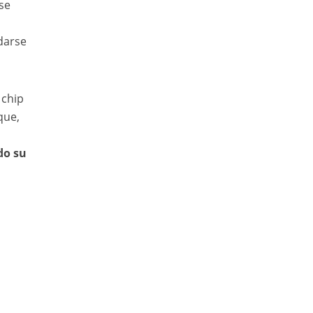
se
edarse
 chip
que,
do su