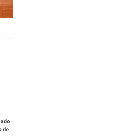
mado
o de