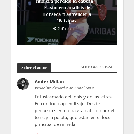
hubiera perdido la cabeza”:
El sincero análisis de
Fonseca tras vencer a
Tsitsipas
2 días hace
VER TODOS LOS POST
Sobre el autor
Ander Millán
Periodista deportivo en Canal Tenis
Entusiasmado del tenis y de las letras.
En continuo aprendizaje. Desde
pequeño siento una gran afición por el
tenis y la pelota, que están en el foco
principal de mi vida.