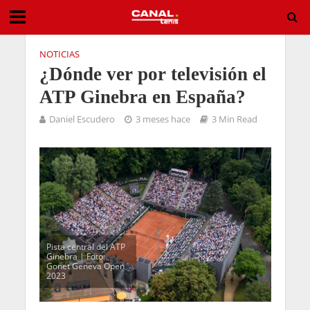
NOTICIAS
¿Dónde ver por televisión el
ATP Ginebra en España?
Daniel Escudero
3 meses hace
3 Min Read
Pista central del ATP
Ginebra | Foto:
Gonet Geneva Open
2023