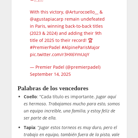
With this victory,
@Arturocoello__
&
@agustapiacarp
remain undefeated
in Paris, winning back-to-back titles
(2023 & 2024) and adding their 9th
title of 2025 to their record! 🏆
#PremierPadel
#AlpineParisMajor
pic.twitter.com/r3HX6YmUqY
— Premier Padel (@premierpadel)
September 14, 2025
Palabras de los vencedores
Coello
: “Cada título es importante.
Jugar aquí
es hermoso. Trabajamos mucho para esto, somos
un equipo increíble, una familia, y estoy feliz de
ser parte de ella.
Tapia
: “
Jugar estos torneos es muy duro, pero el
trabajo en equipo, también fuera de la pista, vale