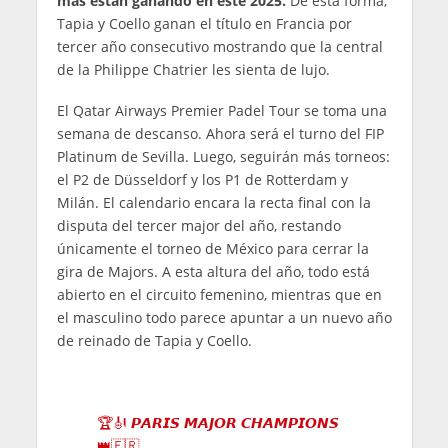
más están ganando en este 2025.
De esta forma,
Tapia y Coello ganan el título en Francia por
tercer año consecutivo mostrando que la central
de la Philippe Chatrier les sienta de lujo.
El Qatar Airways Premier Padel Tour se toma una
semana de descanso. Ahora será el turno del FIP
Platinum de Sevilla. Luego, seguirán más torneos:
el P2 de Düsseldorf y los P1 de Rotterdam y
Milán. El calendario encara la recta final con la
disputa del tercer major del año, restando
únicamente el torneo de México para cerrar la
gira de Majors. A esta altura del año, todo está
abierto en el circuito femenino, mientras que en
el masculino todo parece apuntar a un nuevo año
de reinado de Tapia y Coello.
🏆🎻 𝙋𝘼𝙍𝙄𝙎 𝙈𝘼𝙅𝙊𝙍 𝘾𝙃𝘼𝙈𝙋𝙄𝙊𝙉𝙎
👑🇫🇷