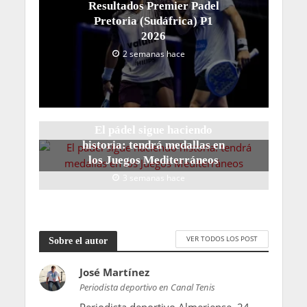
Resultados Premier Padel
Pretoria (Sudáfrica) P1
2026
2 semanas hace
El pádel sigue haciendo
historia: tendrá medallas en
los Juegos Mediterráneos
3 semanas hace
VER TODOS LOS POST
Sobre el autor
José Martínez
Periodista deportivo en Canal Tenis
Periodista deportivo Almeriense. 24