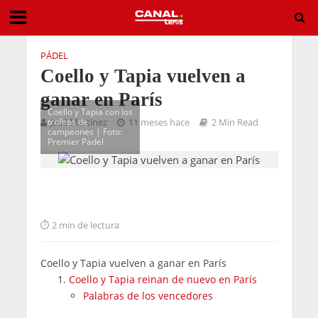
PÁDEL
Coello y Tapia vuelven a
ganar en París
Coello y Tapia con los
trofeos de
José Martínez
11 meses hace
2 Min Read
campeones | Foto:
Premier Padel
2 min de lectura
Coello y Tapia vuelven a ganar en París
Coello y Tapia reinan de nuevo en París
Palabras de los vencedores