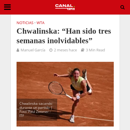
NOTICIAS
•
WTA
Chwalinska: “Han sido tres
semanas inolvidables”
Manuel García
2 meses hace
3 Min Read
Chwalinska sacando
durante un partido |
Foto: Paul Zimmer -
ITF