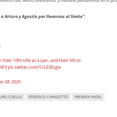
e nuestro día. Ahora celebramos, y mañana pensaremos en el pr
 a Arturo y Agustín por llevarnos al límite”
.

 their 10th title as a pair, and their 5th in
lP2
pic.twitter.com/S1LZ3Ecgie
r 28, 2025
URO COELLO
FEDERICO CHINGOTTO
PREMIER PADEL