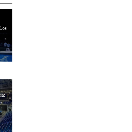
 Los
ia:
os