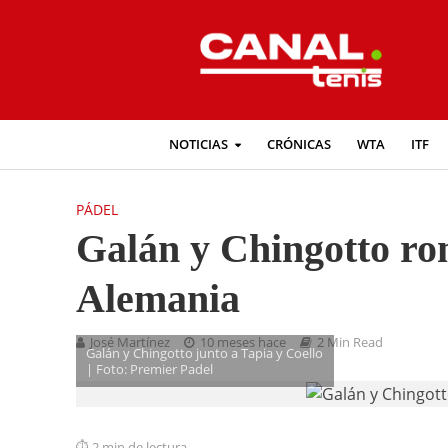
NOTICIAS
CRÓNICAS
WTA
ITF
PÁDEL
Galán y Chingotto ro
Alemania
José Martínez
10 meses hace
2 Min Read
Galán y Chingotto junto a Tapia y Coello
| Foto: Premier Padel
2 min de lectura