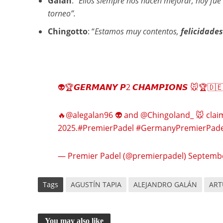
Galán
: “
Ellos siempre nos hacen mejorar, hoy fu
torneo”.
Chingotto
: “
Estamos muy contentos,
felicidades
👽🏆𝙂𝙀𝙍𝙈𝘼𝙉𝙔 𝙋2 𝘾𝙃𝘼𝙈𝙋𝙄𝙊𝙉𝙎 🐭🏆🇩
🔥
@alegalan96
👽 and
@Chingoland_
🐭 claim
2025.
#PremierPadel
#GermanyPremierPade
— Premier Padel (@premierpadel)
Septembe
Tags
AGUSTÍN TAPIA
ALEJANDRO GALÁN
ART
You may also like