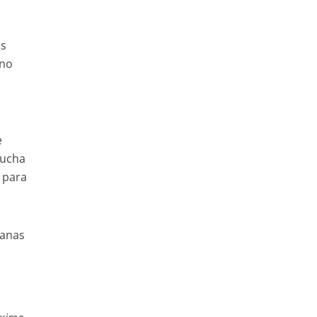
es
uno
e
mucha
 para
ganas