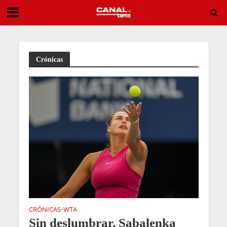
Entry List ATP Challenger Astana 2026
Crónicas
CRÓNICAS
WTA
•
Sin deslumbrar, Sabalenka