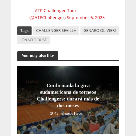
— ATP Challenger Tour
(@ATPChallenger)
September 6, 2025
Tags
CHALLENGER SEVILLA
GENARO OLIVIERI
IGNACIO BUSE
You may also like
Confirmada la gira
sudamericana de torneos
Challengers: durará más de
dos meses
42 minutos hace