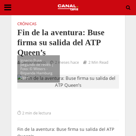
CRÓNICAS
Fin de la aventura: Buse
firma su salida del ATP
Queen’s
Ignacio Buse
Sergio Blanco
2 meses hace
2 Min Read
pegando de revés |
Foto: ©️ Witters -
Bitpanda Hamburg
Open
2 min de lectura
Fin de la aventura: Buse firma su salida del ATP