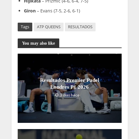
Hijikata
– Prizmic (4-6, 6-4, 7-5)
Giron
– Evans (7-5, 2-6, 6-1)
Tags
ATP QUEENS
RESULTADOS
You may also like
Resultados Premier Padel
Londres P1 2026
3 días hace