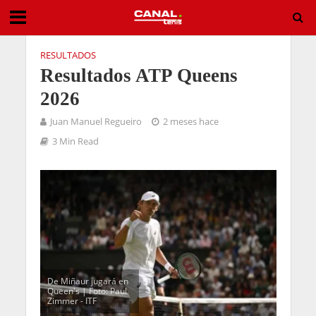
RESULTADOS
Resultados ATP Queens
2026
Juan Manuel Regueiro
2 meses hace
3 Min Read
De Miñaur jugará en
Queen's | Foto: Paul
Zimmer - ITF