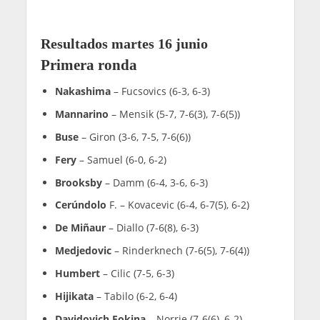
Resultados martes 16 junio
Primera ronda
Nakashima
– Fucsovics (6-3, 6-3)
Mannarino
– Mensik (5-7, 7-6(3), 7-6(5))
Buse
– Giron (3-6, 7-5, 7-6(6))
Fery
– Samuel (6-0, 6-2)
Brooksby
– Damm (6-4, 3-6, 6-3)
Cerúndolo
F. – Kovacevic (6-4, 6-7(5), 6-2)
De Miñaur
– Diallo (7-6(8), 6-3)
Medjedovic
– Rinderknech (7-6(5), 7-6(4))
Humbert
– Cilic (7-5, 6-3)
Hijikata
– Tabilo (6-2, 6-4)
Davidovich Fokina
– Norrie (7-6(6), 6-2)