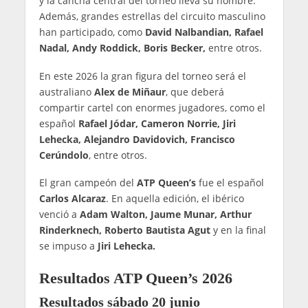
y la cancha central del torneo lleva su nombre.
Además, grandes estrellas del circuito masculino
han participado, como
David Nalbandian, Rafael
Nadal, Andy Roddick, Boris Becker,
entre otros.
En este 2026 la gran figura del torneo será el
australiano
Alex de Miñaur
, que deberá
compartir cartel con enormes jugadores, como el
español
Rafael Jódar, Cameron Norrie, Jiri
Lehecka, Alejandro Davidovich, Francisco
Cerúndolo
, entre otros.
El gran campeón del
ATP Queen’s
fue el español
Carlos Alcaraz
. En aquella edición, el ibérico
venció a
Adam Walton, Jaume Munar, Arthur
Rinderknech, Roberto Bautista Agut
y en la final
se impuso a
Jiri Lehecka.
Resultados ATP Queen’s 2026
Resultados sábado 20 junio