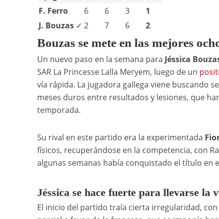
F. Ferro
6
6
3
1
J. Bouzas
✓
2
7
6
2
Bouzas se mete en las mejores och
Un nuevo paso en la semana para
Jéssica Bouza
SAR La Princesse Lalla Meryem, luego de un
posit
vía rápida. La jugadora gallega viene buscando 
meses duros entre resultados y lesiones, que han
temporada.
Su rival en este partido era la experimentada
Fio
físicos, recuperándose en la competencia, con Ra
algunas semanas había conquistado el título en e
Jéssica se hace fuerte para llevarse la v
El inicio del partido traía cierta irregularidad, c