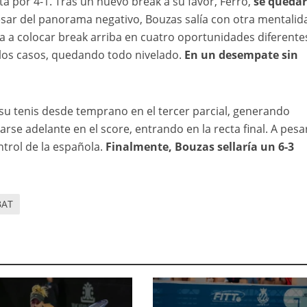
ta por 4-1. Tras un nuevo break a su favor, Ferro,
se quedar
esar del panorama negativo, Bouzas salía con otra mentalid
ba a colocar break arriba en cuatro oportunidades diferente
los casos, quedando todo nivelado.
En un desempate sin
su tenis desde temprano en el tercer parcial, generando
rse adelante en el score, entrando en la recta final. A pesa
ntrol de la española.
Finalmente, Bouzas sellaría un 6-3
BAT