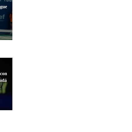
igue
 con
nadá