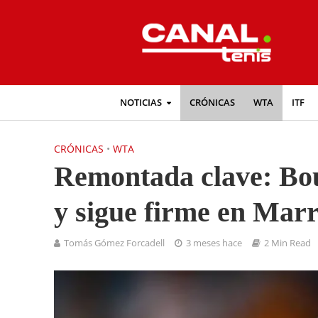
NOTICIAS
CRÓNICAS
WTA
ITF
CRÓNICAS
•
WTA
Remontada clave: Bou
y sigue firme en Mar
Tomás Gómez Forcadell
3 meses hace
2 Min Read