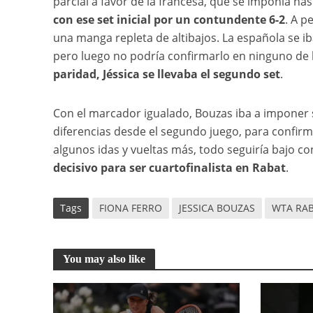
parcial a favor de la francesa, que se imponía has
con ese set inicial por un contundente 6-2
. A p
una manga repleta de altibajos. La española se i
pero luego no podría confirmarlo en ninguno de 
paridad, Jéssica se llevaba el segundo set
.
Con el marcador igualado, Bouzas iba a imponer 
diferencias desde el segundo juego, para confirma
algunos idas y vueltas más, todo seguiría bajo co
decisivo para ser cuartofinalista en Rabat
.
Tags
FIONA FERRO
JESSICA BOUZAS
WTA RA
You may also like