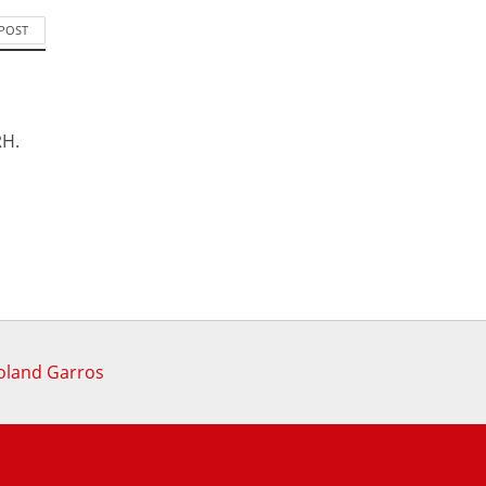
 POST
RH.
Roland Garros