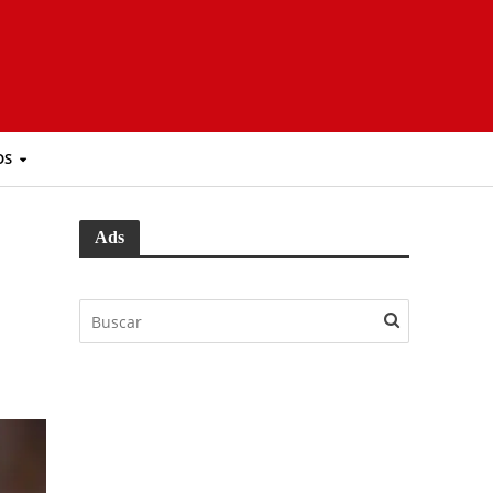
OS
Ads