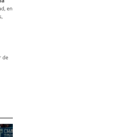
ía
ad, en
s,
r de