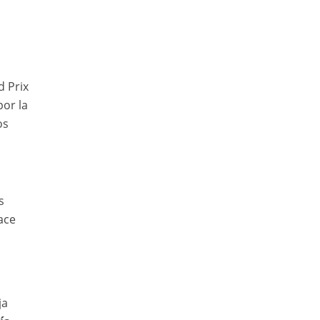
 Prix
por la
os
s
ace
ja