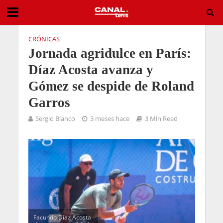
CRÓNICAS
Jornada agridulce en París:
Díaz Acosta avanza y
Gómez se despide de Roland
Garros
Sergio Blanco
3 meses hace
3 Min Read
Facundo Díaz Acosta