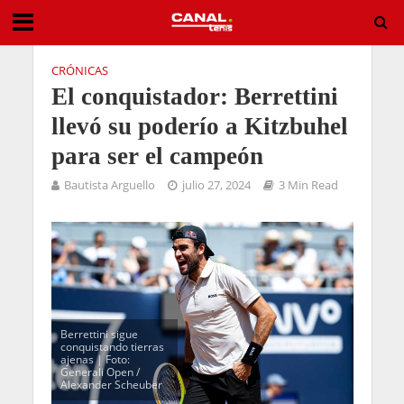
CRÓNICAS
El conquistador: Berrettini
llevó su poderío a Kitzbuhel
para ser el campeón
Bautista Arguello
julio 27, 2024
3 Min Read
Berrettini sigue
conquistando tierras
ajenas | Foto:
Generali Open /
Alexander Scheuber