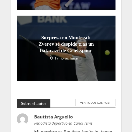
Sorpresa en Montreal:
Zverev se despide tras un
batacazo de Griekspoor
17 horas hace
VER TODOS LOS POST
Sobre el autor
Bautista Arguello
Periodista deportivo en Canal Tenis
Mi nombre es Bautista Argüello, tengo