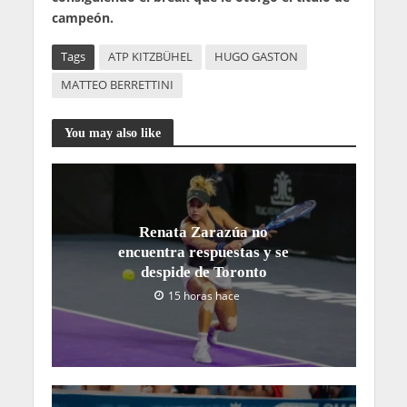
campeón.
Tags
ATP KITZBÜHEL
HUGO GASTON
MATTEO BERRETTINI
You may also like
Renata Zarazúa no
encuentra respuestas y se
despide de Toronto
15 horas hace